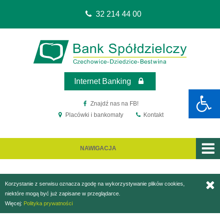
32 214 44 00
Sko
Sko
do
do
me
treś
Internet Banking
Znajdź nas na FB!
Placówki i bankomaty
Kontakt
NAWIGACJA
Korzystanie z serwisu oznacza zgodę na wykorzystywanie plików cookies,
niektóre mogą być już zapisane w przeglądarce.
Więcej:
Polityka prywatności