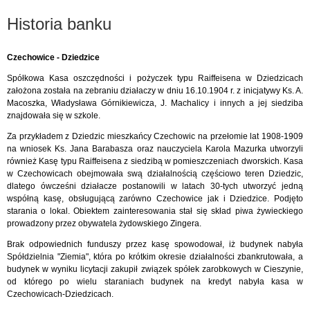
Historia banku
Czechowice - Dziedzice
Spółkowa Kasa oszczędności i pożyczek typu Raiffeisena w Dziedzicach
założona została na zebraniu działaczy w dniu 16.10.1904 r. z inicjatywy Ks. A.
Macoszka, Władysława Górnikiewicza, J. Machalicy i innych a jej siedziba
znajdowała się w szkole.
Za przykładem z Dziedzic mieszkańcy Czechowic na przełomie lat 1908-1909
na wniosek Ks. Jana Barabasza oraz nauczyciela Karola Mazurka utworzyli
również Kasę typu Raiffeisena z siedzibą w pomieszczeniach dworskich. Kasa
w Czechowicach obejmowała swą działalnością częściowo teren Dziedzic,
dlatego ówcześni działacze postanowili w latach 30-tych utworzyć jedną
współną kasę, obsługującą zarówno Czechowice jak i Dziedzice. Podjęto
starania o lokal. Obiektem zainteresowania stał się skład piwa żywieckiego
prowadzony przez obywatela żydowskiego Zingera.
Brak odpowiednich funduszy przez kasę spowodował, iż budynek nabyła
Spółdzielnia "Ziemia", która po krótkim okresie działalności zbankrutowała, a
budynek w wyniku licytacji zakupił związek spółek zarobkowych w Cieszynie,
od którego po wielu staraniach budynek na kredyt nabyła kasa w
Czechowicach-Dziedzicach.