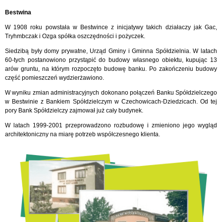
Bestwina
W 1908 roku powstała w Bestwince z inicjatywy takich działaczy jak Gac,
Tryhmbczak i Ozga spółka oszczędności i pożyczek.
Siedzibą były domy prywatne, Urząd Gminy i Gminna Spółdzielnia. W latach
60-tych postanowiono przystąpić do budowy własnego obiektu, kupując 13
arów gruntu, na którym rozpoczęto budowę banku. Po zakończeniu budowy
część pomieszczeń wydzierżawiono.
W wyniku zmian administracyjnych dokonano połączeń Banku Spółdzielczego
w Bestwinie z Bankiem Spółdzielczym w Czechowicach-Dziedzicach. Od tej
pory Bank Spółdzielczy zajmował już cały budynek.
W latach 1999-2001 przeprowadzono rozbudowę i zmieniono jego wygląd
architektoniczny na miarę potrzeb współczesnego klienta.