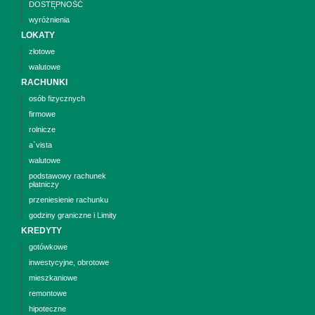
DOSTĘPNOŚĆ
wyróżnienia
LOKATY
złotowe
walutowe
RACHUNKI
osób fizycznych
firmowe
rolnicze
a`vista
walutowe
podstawowy rachunek
płatniczy
przeniesienie rachunku
godziny graniczne i Limity
KREDYTY
gotówkowe
inwestycyjne, obrotowe
mieszkaniowe
remontowe
hipoteczne