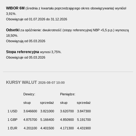
WIBOR 6M
(średnia z kwartału poprzedzającego okres obowiązywania) wyniósł
3,91%.
Obowiązuje od 01.07.2026 do 31.12.2026
Odsetki
za opóźnienie: dwukrotność (stopy referencyjnej NBP +5,5 p.p.) wynoszą
18,50%.
Obowiązują od 05.03.2026
Stopa referencyjna
wynosi 3,75%.
Obowiązuje od 05.03.2026
KURSY WALUT
2026-08-07 10:00
Dewizy:
Pieniądze:
skup
sprzedaż
skup
sprzedaż
1 USD
3.646600
3.821000
3.620700
3.847300
1 GBP
4.875700
5.166400
4.850900
5.191700
1 EUR
4.201100
4.401500
4.171300
4.431900