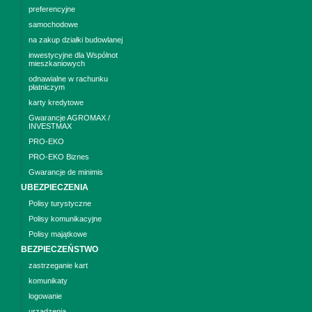
preferencyjne
samochodowe
na zakup działki budowlanej
inwestycyjne dla Wspólnot
mieszkaniowych
odnawialne w rachunku
płatniczym
karty kredytowe
Gwarancje AGROMAX /
INVESTMAX
PRO-EKO
PRO-EKO Biznes
Gwarancje de minimis
UBEZPIECZENIA
Polisy turystyczne
Polisy komunikacyjne
Polisy majątkowe
BEZPIECZEŃSTWO
zastrzeganie kart
komunikaty
logowanie
urządzenia