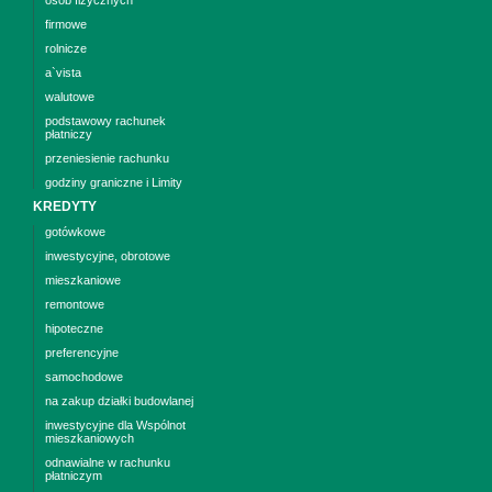
firmowe
rolnicze
a`vista
walutowe
podstawowy rachunek
płatniczy
przeniesienie rachunku
godziny graniczne i Limity
KREDYTY
gotówkowe
inwestycyjne, obrotowe
mieszkaniowe
remontowe
hipoteczne
preferencyjne
samochodowe
na zakup działki budowlanej
inwestycyjne dla Wspólnot
mieszkaniowych
odnawialne w rachunku
płatniczym