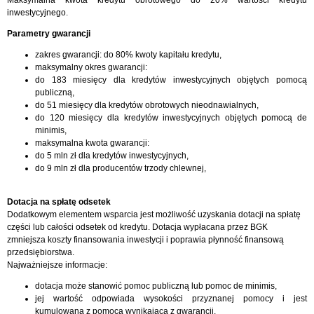
inwestycyjnego.
Parametry gwarancji
zakres gwarancji: do 80% kwoty kapitału kredytu,
maksymalny okres gwarancji:
do 183 miesięcy dla kredytów inwestycyjnych objętych pomocą
publiczną,
do 51 miesięcy dla kredytów obrotowych nieodnawialnych,
do 120 miesięcy dla kredytów inwestycyjnych objętych pomocą de
minimis,
maksymalna kwota gwarancji:
do 5 mln zł dla kredytów inwestycyjnych,
do 9 mln zł dla producentów trzody chlewnej,
Dotacja na spłatę odsetek
Dodatkowym elementem wsparcia jest możliwość uzyskania dotacji na spłatę
części lub całości odsetek od kredytu. Dotacja wypłacana przez BGK
zmniejsza koszty finansowania inwestycji i poprawia płynność finansową
przedsiębiorstwa.
Najważniejsze informacje:
dotacja może stanowić pomoc publiczną lub pomoc de minimis,
jej wartość odpowiada wysokości przyznanej pomocy i jest
kumulowana z pomocą wynikającą z gwarancji,