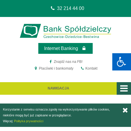
32 214 44 00
Sko
Sko
do
do
me
treś
Internet Banking
Znajdź nas na FB!
Placówki i bankomaty
Kontakt
NAWIGACJA
Korzystanie z serwisu oznacza zgodę na wykorzystywanie plików cookies,
niektóre mogą być już zapisane w przeglądarce.
Więcej:
Polityka prywatności