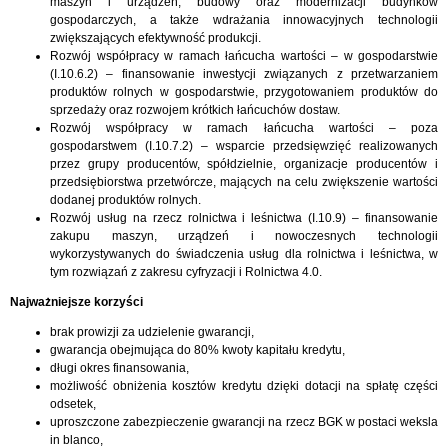
maszyn i urządzeń, budowy oraz modernizacji budynków
gospodarczych, a także wdrażania innowacyjnych technologii
zwiększających efektywność produkcji.
Rozwój współpracy w ramach łańcucha wartości – w gospodarstwie
(I.10.6.2) – finansowanie inwestycji związanych z przetwarzaniem
produktów rolnych w gospodarstwie, przygotowaniem produktów do
sprzedaży oraz rozwojem krótkich łańcuchów dostaw.
Rozwój współpracy w ramach łańcucha wartości – poza
gospodarstwem (I.10.7.2) – wsparcie przedsięwzięć realizowanych
przez grupy producentów, spółdzielnie, organizacje producentów i
przedsiębiorstwa przetwórcze, mających na celu zwiększenie wartości
dodanej produktów rolnych.
Rozwój usług na rzecz rolnictwa i leśnictwa (I.10.9) – finansowanie
zakupu maszyn, urządzeń i nowoczesnych technologii
wykorzystywanych do świadczenia usług dla rolnictwa i leśnictwa, w
tym rozwiązań z zakresu cyfryzacji i Rolnictwa 4.0.
Najważniejsze korzyści
brak prowizji za udzielenie gwarancji,
gwarancja obejmująca do 80% kwoty kapitału kredytu,
długi okres finansowania,
możliwość obniżenia kosztów kredytu dzięki dotacji na spłatę części
odsetek,
uproszczone zabezpieczenie gwarancji na rzecz BGK w postaci weksla
in blanco,