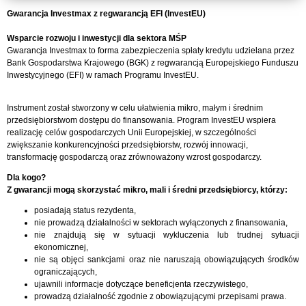
Gwarancja Investmax z regwarancją EFI (InvestEU)
Wsparcie rozwoju i inwestycji dla sektora MŚP
Gwarancja Investmax to forma zabezpieczenia spłaty kredytu udzielana przez
Bank Gospodarstwa Krajowego (BGK) z regwarancją Europejskiego Funduszu
Inwestycyjnego (EFI) w ramach Programu InvestEU.
Instrument został stworzony w celu ułatwienia mikro, małym i średnim
przedsiębiorstwom dostępu do finansowania. Program InvestEU wspiera
realizację celów gospodarczych Unii Europejskiej, w szczególności
zwiększanie konkurencyjności przedsiębiorstw, rozwój innowacji,
transformację gospodarczą oraz zrównoważony wzrost gospodarczy.
Dla kogo?
Z gwarancji mogą skorzystać mikro, mali i średni przedsiębiorcy, którzy:
posiadają status rezydenta,
nie prowadzą działalności w sektorach wyłączonych z finansowania,
nie znajdują się w sytuacji wykluczenia lub trudnej sytuacji
ekonomicznej,
nie są objęci sankcjami oraz nie naruszają obowiązujących środków
ograniczających,
ujawnili informacje dotyczące beneficjenta rzeczywistego,
prowadzą działalność zgodnie z obowiązującymi przepisami prawa.