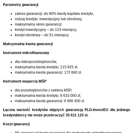
Parametry gwarancji
zakres gwarancji: do 80% kwoty kapitału kredytu,
rodzaj kredytu: inwestycyjny lub obrotowy,
maksymalny okres gwarancji:
kredyt inwestycyjny – do 123 miesięcy,
kredyt obrotowy – do 51 miesięcy.
Maksymalna kwota gwarancji
Instrument mikrofinansowy
dla mikroprzedsiębiorców,
maksymalna kwota kredytu: 215 825 zł,
maksymalna kwota gwarancji: 172 660 zł.
Instrument wsparcia MŚP
dla przedsiębiorców z sektora MŚP,
maksymalna kwota kredytu: 8 633 000 zł,
maksymalna kwota gwarancji: 6 906 400 zł.
Łączna wartość kredytów objętych gwarancją PLG-InvestEU dla jednego
kredytobiorcy nie może przekroczyć 35 611 125 zł.
Koszt gwarancj
i
0% prowizji od kwoty gwarancji dla instrumentu mikrofinansowego,