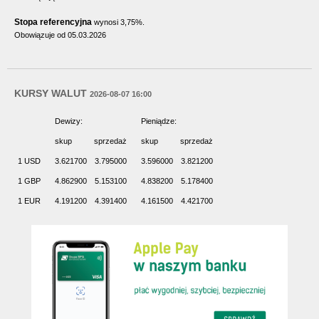
Stopa referencyjna
wynosi 3,75%.
Obowiązuje od 05.03.2026
KURSY WALUT
2026-08-07 16:00
Dewizy:
Pieniądze:
skup
sprzedaż
skup
sprzedaż
1 USD
3.621700
3.795000
3.596000
3.821200
1 GBP
4.862900
5.153100
4.838200
5.178400
1 EUR
4.191200
4.391400
4.161500
4.421700