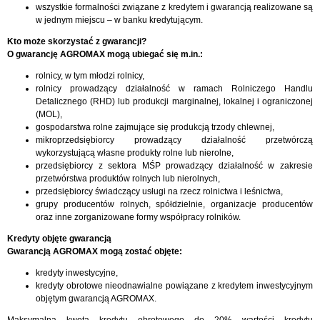
wszystkie formalności związane z kredytem i gwarancją realizowane są
w jednym miejscu – w banku kredytującym.
Kto może skorzystać z gwarancji?
O gwarancję AGROMAX mogą ubiegać się m.in.:
rolnicy, w tym młodzi rolnicy,
rolnicy prowadzący działalność w ramach Rolniczego Handlu
Detalicznego (RHD) lub produkcji marginalnej, lokalnej i ograniczonej
(MOL),
gospodarstwa rolne zajmujące się produkcją trzody chlewnej,
mikroprzedsiębiorcy prowadzący działalność przetwórczą
wykorzystującą własne produkty rolne lub nierolne,
przedsiębiorcy z sektora MŚP prowadzący działalność w zakresie
przetwórstwa produktów rolnych lub nierolnych,
przedsiębiorcy świadczący usługi na rzecz rolnictwa i leśnictwa,
grupy producentów rolnych, spółdzielnie, organizacje producentów
oraz inne zorganizowane formy współpracy rolników.
Kredyty objęte gwarancją
Gwarancją AGROMAX mogą zostać objęte:
kredyty inwestycyjne,
kredyty obrotowe nieodnawialne powiązane z kredytem inwestycyjnym
objętym gwarancją AGROMAX.
Maksymalna kwota kredytu obrotowego do 20% wartości kredytu