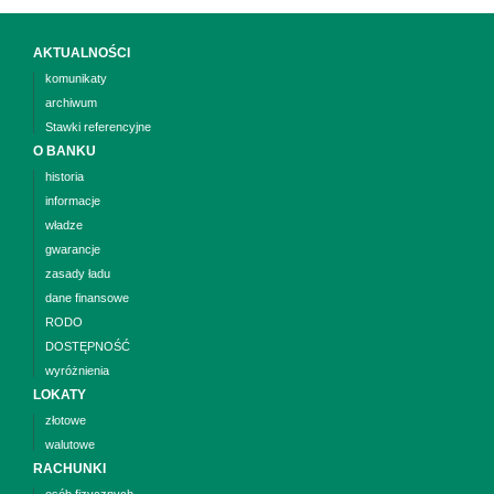
AKTUALNOŚCI
komunikaty
archiwum
Stawki referencyjne
O BANKU
historia
informacje
władze
gwarancje
zasady ładu
dane finansowe
RODO
DOSTĘPNOŚĆ
wyróżnienia
LOKATY
złotowe
walutowe
RACHUNKI
osób fizycznych