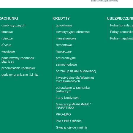
RACHUNKI
KREDYTY
UBEZPIECZEN
osób fizycznych
gotówkowe
Polisy turystyc
firmowe
inwestycyjne, obrotowe
Polisy komunik
rolnicze
mieszkaniowe
Polisy majątko
a`vista
remontowe
walutowe
hipoteczne
podstawowy rachunek
preferencyjne
płatniczy
samochodowe
przeniesienie rachunku
na zakup działki budowlanej
godziny graniczne i Limity
inwestycyjne dla Wspólnot
mieszkaniowych
odnawialne w rachunku
płatniczym
karty kredytowe
Gwarancje AGROMAX /
INVESTMAX
PRO-EKO
PRO-EKO Biznes
Gwarancje de minimis