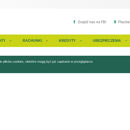
Znajdź nas na FB!
Placówk
ATY
RACHUNKI
KREDYTY
UBEZPIECZENIA
 plików cookies, niektóre mogą być już zapisane w przeglądarce.