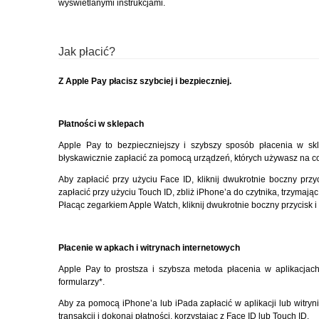
wyświetlanymi instrukcjami.
Jak płacić?
Z Apple Pay płacisz szybciej i bezpieczniej.
Płatności w sklepach
Apple Pay to bezpieczniejszy i szybszy sposób płacenia w s
błyskawicznie zapłacić za pomocą urządzeń, których używasz na co
Aby zapłacić przy użyciu Face ID, kliknij dwukrotnie boczny przyc
zapłacić przy użyciu Touch ID, zbliż iPhone’a do czytnika, trzymają
Płacąc zegarkiem Apple Watch, kliknij dwukrotnie boczny przycisk i 
Płacenie w apkach i witrynach internetowych
Apple Pay to prostsza i szybsza metoda płacenia w aplikacjach
formularzy*.
Aby za pomocą iPhone’a lub iPada zapłacić w aplikacji lub witryni
transakcji i dokonaj płatności, korzystając z Face ID lub Touch ID.