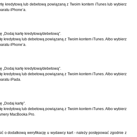
rtę kredytową lub debetową powiązaną z Twoim kontem iTunes lub wybierz
paratu iPhone’a.
cję „Dodaj kartę kredytową/debetową”.
rtę kredytową lub debetową powiązaną z Twoim kontem iTunes. Albo wybierz
paratu iPhone’a.
cję „Dodaj kartę kredytową/debetową”.
rtę kredytową lub debetową powiązaną z Twoim kontem iTunes. Albo wybierz
paratu iPada.
ę „Dodaj kartę”.
rtę kredytową lub debetową powiązaną z Twoim kontem iTunes. Albo wybierz
 kamery MacBooka Pro.
ić o dodatkową weryfikację u wydawcy kart - należy postępować zgodnie z