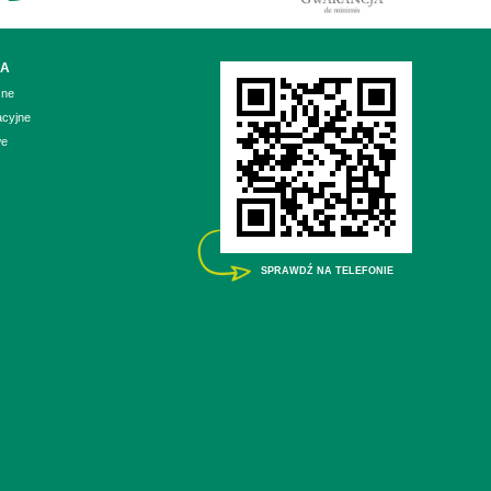
IA
zne
acyjne
we
SPRAWDŹ NA TELEFONIE