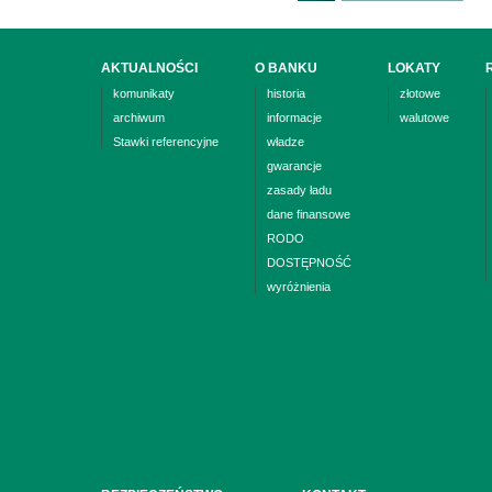
AKTUALNOŚCI
O BANKU
LOKATY
komunikaty
historia
złotowe
archiwum
informacje
walutowe
Stawki referencyjne
władze
gwarancje
zasady ładu
dane finansowe
RODO
DOSTĘPNOŚĆ
wyróżnienia