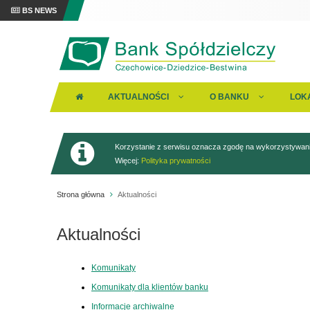
BS NEWS
AKTUALNOŚCI
O BANKU
LOK
Korzystanie z serwisu oznacza zgodę na wykorzystywanie
Więcej:
Polityka prywatności
Strona główna
Aktualności
Aktualności
Komunikaty
Komunikaty dla klientów banku
Informacje archiwalne