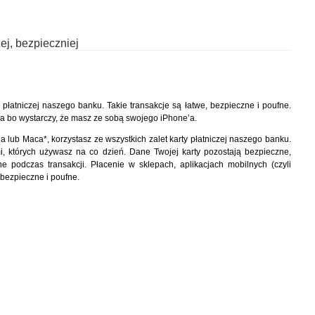
j, bezpieczniej
 płatniczej naszego banku. Takie transakcje są łatwe, bezpieczne i poufne.
la bo wystarczy, że masz ze sobą swojego iPhone’a.
lub Maca*, korzystasz ze wszystkich zalet karty płatniczej naszego banku.
mi, których używasz na co dzień. Dane Twojej karty pozostają bezpieczne,
podczas transakcji. Płacenie w sklepach, aplikacjach mobilnych (czyli
 bezpieczne i poufne.