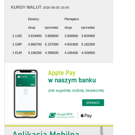
KURSY WALUT
2026-08-05 16:00
Dewizy:
Pieniądze:
skup
sprzedaż
skup
sprzedaż
1 USD
3.634800
3.808600
3.608900
3.834900
1 GBP
4.866700
5.157000
4.841900
5.182300
1 EUR
4.196200
4.396500
4.166400
4.426800