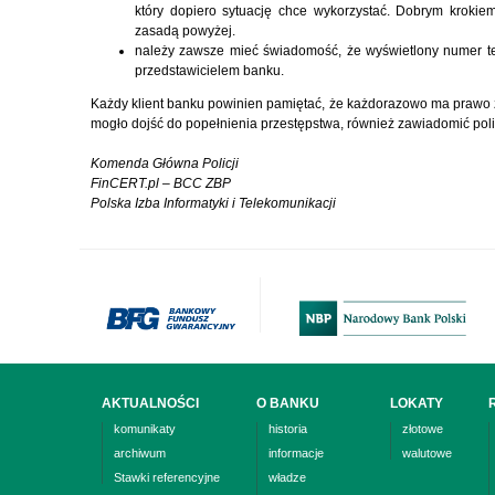
który dopiero sytuację chce wykorzystać. Dobrym krokie
zasadą powyżej.
należy zawsze mieć świadomość, że wyświetlony numer t
przedstawicielem banku.
Każdy klient banku powinien pamiętać, że każdorazowo ma prawo zg
mogło dojść do popełnienia przestępstwa, również zawiadomić poli
Komenda Główna Policji
FinCERT.pl – BCC ZBP
Polska Izba Informatyki i Telekomunikacji
AKTUALNOŚCI
O BANKU
LOKATY
komunikaty
historia
złotowe
archiwum
informacje
walutowe
Stawki referencyjne
władze