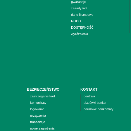
gwarancje
zasady ładu
dane finansowe
RODO
DOSTĘPNOŚĆ
wyróżnienia
BEZPIECZEŃSTWO
KONTAKT
zastrzeganie kart
centrala
komunikaty
placówki banku
logowanie
darmowe bankomaty
urządzenia
transakcje
nowe zagrożenia