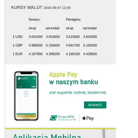
KURSY WALUT
2026-08-07 12:00
Dewizy:
Pieniądze:
skup
sprzedaż
skup
sprzedaż
1 USD
3.641500
3.815600
3.615600
3.842000
1 GBP
4.866500
5.156600
4.841700
5.182000
1 EUR
4.197900
4.398200
4.168100
4.428600