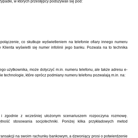
padki, w których przestępcy podszywali się pod:
połączenie, co skutkuje wyświetleniem na telefonie ofiary innego numeru
e Klienta wyświetli się numer infolinii jego banku. Pozwala na to technika
go użytkownika, może dotyczyć m.in. numeru telefonu, ale także adresu e-
ie technologie, które oprócz podmiany numeru telefonu pozwalają m.in. na:
y i zgodnie z wcześniej ułożonym scenariuszem rozpoczyna rozmowę.
ętność stosowania socjotechniki. Poniżej kilka przykładowych metod
 transakcji na swoim rachunku bankowym, a dzwoniący prosi o potwierdzenie