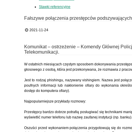
Stawki referencyjne
Fałszywe połączenia przestępców podszywających
2021-11-24
Komunikat – ostrzeżenie – Komendy Głównej Policji
Telekomunikacji.
W ostatnich miesiącach częstym sposobem dokonywania przestępst
głosowego z osobą, która jest przekonywana, że rozmawia z pracow
Jest to rodzaj phishingu, nazywany vishingiem. Nazwa jest połącz
poufnych informacji lub nakłonienie ofiary do wykonania określ
dostęp do komputera ofiary).
Najpopularniejsze przykłady rozmowy:
Przestępcy bardzo dobrze potrafią posługiwać się technikami manipu
wyświetlić numer telefonu lub nazwę zaufanej instytucji (np. banku)
Oszuści przed wykonaniem połączenia przygotowują się do rozmowy