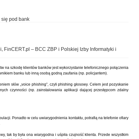
 się pod bank
, FinCERT.pl – BCC ZBP i Polskiej Izby Informatyki i
w na szkodę klientów banków jest wykorzystanie telefonicznego połączenia
nikiem banku lub inną osobą godną zaufania (np. policjantem).
eniem słów „voice phishing”, czyli phishing głosowy. Celem jest pozyskanie
onych czynności (np. zainstalowania aplikacji dającej przestępcom zdalny
lacji. Ponadto w celu uwiarygodnienia kontaktu, potrafią na telefonie ofiary
.
, tak by była ona wiarygodna i uśpiła czujność klienta. Przede wszystkim