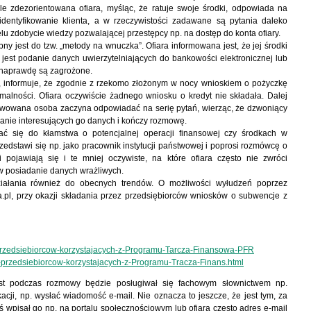
e zdezorientowana ofiara, myśląc, że ratuje swoje środki, odpowiada na
dentyfikowanie klienta, a w rzeczywistości zadawane są pytania daleko
elu zdobycie wiedzy pozwalającej przestępcy np. na dostęp do konta ofiary.
 jest do tzw. „metody na wnuczka”. Ofiara informowana jest, że jej środki
jest podanie danych uwierzytelniających do bankowości elektronicznej lub
ki naprawdę są zagrożone.
, informuje, że zgodnie z rzekomo złożonym w nocy wnioskiem o pożyczkę
malności. Ofiara oczywiście żadnego wniosku o kredyt nie składała. Dalej
erwowana osoba zaczyna odpowiadać na serię pytań, wierząc, że dzwoniący
adanie interesujących go danych i kończy rozmowę.
ać się do kłamstwa o potencjalnej operacji finansowej czy środkach w
edstawi się np. jako pracownik instytucji państwowej i poprosi rozmówcę o
 pojawiają się i te mniej oczywiste, na które ofiara często nie zwróci
 posiadanie danych wrażliwych.
ziałania również do obecnych trendów. O możliwości wyłudzeń poprzez
a.pl, przy okazji składania przez przedsiębiorców wniosków o subwencje z
-przedsiebiorcow-korzystajacych-z-Programu-Tarcza-Finansowa-PFR
ja-przedsiebiorcow-korzystajacych-z-Programu-Tracza-Finans.html
st podczas rozmowy będzie posługiwał się fachowym słownictwem np.
i, np. wysłać wiadomość e-mail. Nie oznacza to jeszcze, że jest tym, za
oś wpisał go np. na portalu społecznościowym lub ofiara często adres e-mail