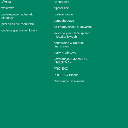
a`vista
remontowe
walutowe
hipoteczne
podstawowy rachunek
preferencyjne
płatniczy
samochodowe
przeniesienie rachunku
na zakup działki budowlanej
godziny graniczne i Limity
inwestycyjne dla Wspólnot
mieszkaniowych
odnawialne w rachunku
płatniczym
karty kredytowe
Gwarancje AGROMAX /
INVESTMAX
PRO-EKO
PRO-EKO Biznes
Gwarancje de minimis