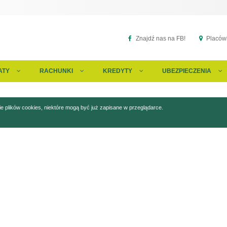
Znajdź nas na FB!
Placówk
ATY
RACHUNKI
KREDYTY
UBEZPIECZENIA
 plików cookies, niektóre mogą być już zapisane w przeglądarce.