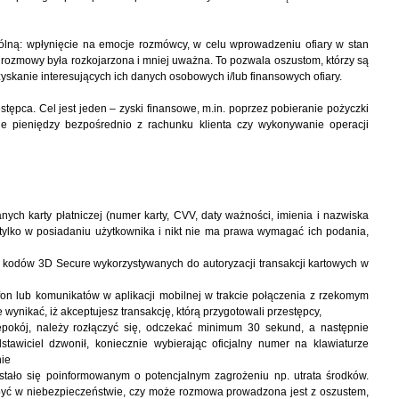
pólną: wpłynięcie na emocje rozmówcy, w celu wprowadzeniu ofiary w stan
 rozmowy była rozkojarzona i mniej uważna. To pozwala oszustom, którzy są
skanie interesujących ich danych osobowych i/lub finansowych ofiary.
estępca. Cel jest jeden – zyski finansowe, m.in. poprzez pobieranie pożyczki
e pieniędzy bezpośrednio z rachunku klienta czy wykonywanie operacji
nych karty płatniczej (numer karty, CVV, daty ważności, imienia i nazwiska
 tylko w posiadaniu użytkownika i nikt nie ma prawa wymagać ich podania,
z kodów 3D Secure wykorzystywanych do autoryzacji transakcji kartowych w
fon lub komunikatów w aplikacji mobilnej w trakcie połączenia z rzekomym
e wynikać, iż akceptujesz transakcję, którą przygotowali przestępcy,
epokój, należy rozłączyć się, odczekać minimum 30 sekund, a następnie
dstawiciel dzwonił, koniecznie wybierając oficjalny numer na klawiaturze
nie
stało się poinformowanym o potencjalnym zagrożeniu np. utrata środków.
być w niebezpieczeństwie, czy może rozmowa prowadzona jest z oszustem,