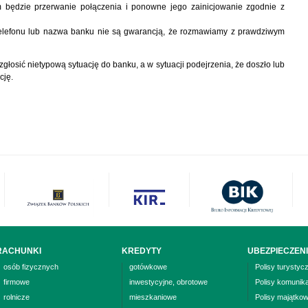
m będzie przerwanie połączenia i ponowne jego zainicjowanie zgodnie z
elefonu lub nazwa banku nie są gwarancją, że rozmawiamy z prawdziwym
łosić nietypową sytuację do banku, a w sytuacji podejrzenia, że doszło lub
cję.
RACHUNKI
KREDYTY
UBEZPIECZEN
osób fizycznych
gotówkowe
Polisy turystyc
firmowe
inwestycyjne, obrotowe
Polisy komunik
rolnicze
mieszkaniowe
Polisy majątko