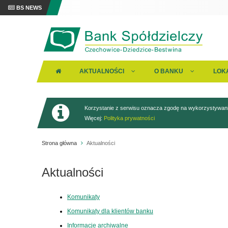
BS NEWS
AKTUALNOŚCI
O BANKU
LOK
Korzystanie z serwisu oznacza zgodę na wykorzystywanie
Więcej:
Polityka prywatności
Strona główna
Aktualności
Aktualności
Komunikaty
Komunikaty dla klientów banku
Informacje archiwalne