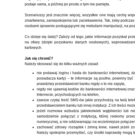
podaje sama, a później po prostu o tym nie pamięta.
Scenariuszy jest znacznie więcej, wszystkie one mają cechę ws
zmartwienia, zaniepokojenia lub zaciekawienia. Tak, żeby podczas
osobami sprawnie posługującymi się metodami manipulacji, na pozy
Co dzieje się dalej? Zależy od tego, jakie informacje pozyskał prz
na ofiary (dzięki pozyskaniu danych osobowych), wyprowadzani
kartowych.
Jak się chronić?
Należy stosować się do kilku ważnych zasad:
nie podawaj loginu i hasła do bankowości internetowej, da
posiadacza karty) – te informacje są poufne, powinny być
prawdziwy przedstawiciel banku nigdy o to nie zapyta,
nigdy nie ujawniaj kodów do bankowości internetowej ora
Internecie, przychodzących na telefon,
zawsze czytaj treść SMS-ów jakie przychodzą na twój tele
przedstawicielem banku lub innej instytucji. Z ich treści moż
jeżeli rozmowa wzbudza jakiekolwiek wątpliwości lub ni
samodzielnie połączyć z instytucją, której rzekomy prze
numerycznej, a nie oddzwaniając na wcześniejsze połącze
zachować zdrowy rozsądek i zimną krew, nawet jeżeli zo
Należy spokojnie przemyśleć, czy środki naprawdę mogą 