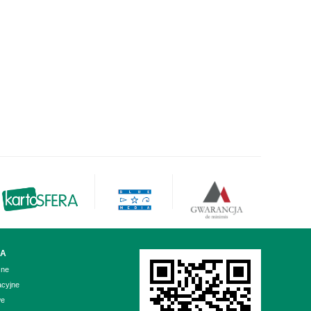
IA
zne
acyjne
we