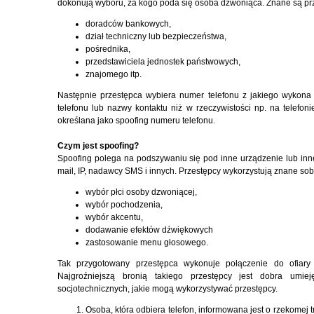
dokonują wyboru, za kogo poda się osoba dzwoniąca. Znane są przy
doradców bankowych,
dział techniczny lub bezpieczeństwa,
pośrednika,
przedstawiciela jednostek państwowych,
znajomego itp.
Następnie przestępca wybiera numer telefonu z jakiego wykona 
telefonu lub nazwy kontaktu niż w rzeczywistości np. na telefoni
określana jako spoofing numeru telefonu.
Czym jest spoofing?
Spoofing polega na podszywaniu się pod inne urządzenie lub inne
mail, IP, nadawcy SMS i innych. Przestępcy wykorzystują znane sob
wybór płci osoby dzwoniącej,
wybór pochodzenia,
wybór akcentu,
dodawanie efektów dźwiękowych
zastosowanie menu głosowego.
Tak przygotowany przestępca wykonuje połączenie do ofiar
Najgroźniejszą bronią takiego przestępcy jest dobra umiej
socjotechnicznych, jakie mogą wykorzystywać przestępcy.
Osoba, która odbiera telefon, informowana jest o rzekomej