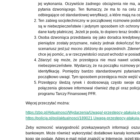
jej wykonania. Oczywiście żadnego obciążenia nie ma, al
pytania dzwoniącego. Ten tłumaczy, że ma to na celu zi
odbiegające od standardowej weryfikacji, a które mają na c
Ten zabieg socjotechniczny w początkowej rozmowie podobny
są w niebezpieczeństwie i jedynym sposobem ich ochrony 
dane karty płatniczej. Jeżeli je poda, to dopiero teraz środ
Osoba dzwoniąca przedstawia się jako doradca kredytowy
pieniądze zostały przyznane, należy jednak dokończyć for
scenariusz jest już mocno zbliżony do poprzednich. Zden
chce jej pomóc, a w rzeczywistości oszust wchodzi w posi
Zdarzyć się może, że przestępca nie musi nawet uciek
niebezpieczeństwie. Wystarczy, że na początku rozmowy prz
identyfikację. Pomiędzy bardzo standardowymi pytaniami
początkowo uwagi. Tym sposobem przestępca może wejść w
Przestępcy śledzą rynek i dostosowują często swoje d
połączenia głosowe informował również zbp.pl oraz policj
programu Tarczy Finansowej PFR.
Więcej przeczytać można:
https://zbp.pl/Aktualnosci/Wydarzenia/Uwaga!-przestepcy-atakuja
https://policja.pl/pol/aktualnosci/189021,Uwaga-przestepcy-ataku
Żeby wzmocnić wiarygodność przekazywanych informacji oszu
bankowym. Może również wykorzystać dodatkowe kanały komunikacj
kogo się podaje. Adres e-mail mógł znaleźć w Internecie, jeżeli kt