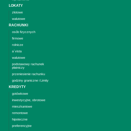
LOKATY
złotowe
walutowe
RACHUNKI
osób fizycznych
firmowe
rolnicze
a`vista
walutowe
podstawowy rachunek
płatniczy
przeniesienie rachunku
godziny graniczne i Limity
KREDYTY
gotówkowe
inwestycyjne, obrotowe
mieszkaniowe
remontowe
hipoteczne
preferencyjne