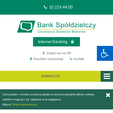
32 214 44 00
Sko
Sko
do
do
me
treś
Internet Banking
Znajdź nas na FB!
Placówki i bankomaty
Kontakt
NAWIGACJA
Korzystanie z serwisu oznacza zgodę na wykorzystywanie plików cookies,
niektóre mogą być już zapisane w przeglądarce.
Więcej:
Polityka prywatności