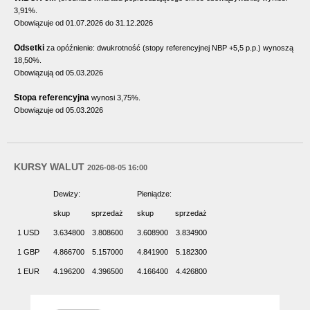
3,91%.
Obowiązuje od 01.07.2026 do 31.12.2026
Odsetki
za opóźnienie: dwukrotność (stopy referencyjnej NBP +5,5 p.p.) wynoszą
18,50%.
Obowiązują od 05.03.2026
Stopa referencyjna
wynosi 3,75%.
Obowiązuje od 05.03.2026
KURSY WALUT
2026-08-05 16:00
Dewizy:
Pieniądze:
skup
sprzedaż
skup
sprzedaż
1 USD
3.634800
3.808600
3.608900
3.834900
1 GBP
4.866700
5.157000
4.841900
5.182300
1 EUR
4.196200
4.396500
4.166400
4.426800