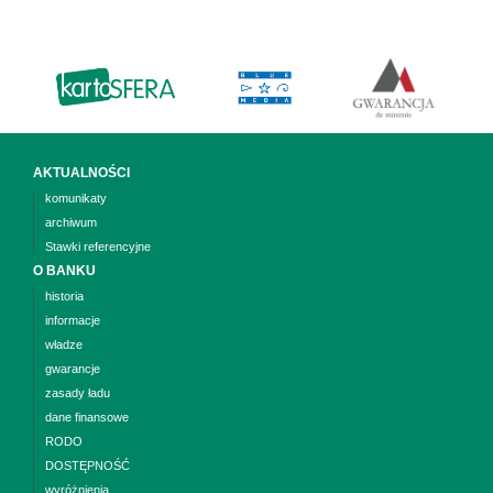
AKTUALNOŚCI
komunikaty
archiwum
Stawki referencyjne
O BANKU
historia
informacje
władze
gwarancje
zasady ładu
dane finansowe
RODO
DOSTĘPNOŚĆ
wyróżnienia