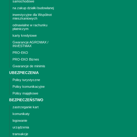
samochodowe
na zakup działki budowlanej
inwestycyjne dla Wspólnot
mieszkaniowych
odnawialne w rachunku
płatniczym
karty kredytowe
Gwarancje AGROMAX /
INVESTMAX
PRO-EKO
PRO-EKO Biznes
Gwarancje de minimis
UBEZPIECZENIA
Polisy turystyczne
Polisy komunikacyjne
Polisy majątkowe
BEZPIECZEŃSTWO
zastrzeganie kart
komunikaty
logowanie
urządzenia
transakcje